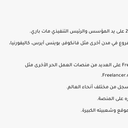
روع في مدن أخرى مثل فانكوفر، بوينس آيرس، كاليفورنيا،
على مدار السنوات، استحوذت Freelancer.com على العديد من منصات العمل الحر الأخرى مثل
وقع وشعبيته الكبيرة.