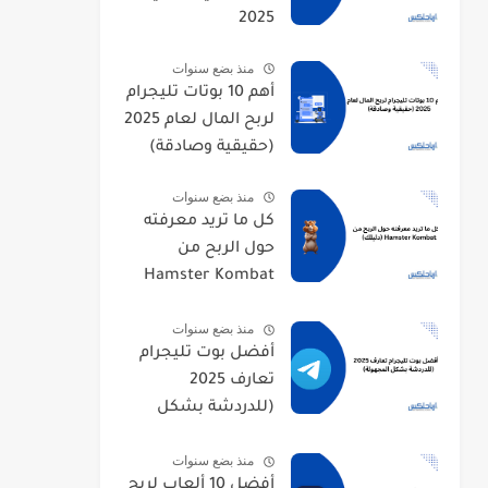
2025
منذ بضع سنوات
أهم 10 بوتات تليجرام
لربح المال لعام 2025
(حقيقية وصادقة)
منذ بضع سنوات
كل ما تريد معرفته
حول الربح من
Hamster Kombat
(دليلك)
منذ بضع سنوات
أفضل بوت تليجرام
تعارف 2025
(للدردشة بشكل
المجهولة)
منذ بضع سنوات
أفضل 10 ألعاب لربح