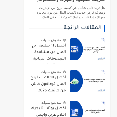
طريقة حقيقية ومجربة ومضمونة)
هل تريد دليل شامل عن كيفية الربح من الإنترنت
ومعرفة فرص جديدة لكسب المال من دون مغادرة
منزلك؟ إذا كانت إجابتك "نعم"، فأنت في المك...
المقالات الرائجة
منذ بضع سنوات
أفضل 11 تطبيق ربح
المال من مشاهدة
الفيديوهات: مجانية
وسهلة وبتدفع
منذ بضع سنوات
أفضل 10 العاب لربح
المال فودافون كاش
من هاتفك 2025
منذ بضع سنوات
أفضل بوتات تليجرام
افلام عربي واجنبي