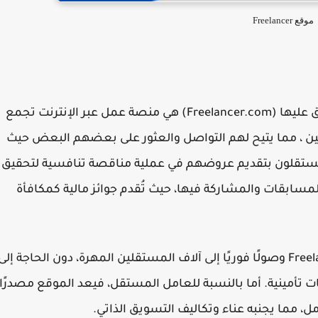
موقع Freelancer
أو منصة Freelancer والتي يطلق عليها (Freelancer.com) هي منصة عمل عبر الإنترنت تجمع
ين ، مما يتيح لهم التواصل والعثور على بعضهم البعض حيث
تقلون بتقديم عروضهم في عملية مناقصة تنافسية لتحقيق
لمسابقات والمشاركة فيها، حيث تُقدم جوائز مالية كمكافأة
بالنسبة للعميل أو طالب الخدمة، يوفر Freelancer.com وصولًا فوريًا إلى آلاف المستقلين المهرة، دون الحاجة إلى
 تأمينية. أما بالنسبة للعامل المستقل، فيعد الموقع مصدرًا
ل، مما يجنبه عناء وتكاليف التسويق الذاتي.