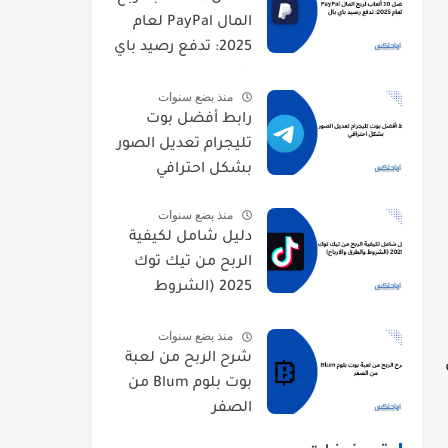
المال PayPal لعام
2025: تدفع رصيد باي
بال
منذ بضع سنوات
رابط أفضل بوت
تليجرام تعديل الصور
بشكل احترافي
منذ بضع سنوات
دليل شامل لكيفية
الربح من تيك توك
2025 (الشروط
والطرق والارباح)
منذ بضع سنوات
شرح الربح من لعبة
بوت بلوم Blum من
الصفر