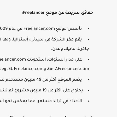
حقائق سريعة عن موقع Freelancer:
تأسس موقع Freelancer.com في عام 2009 على يد المؤسس والرئيس التنفيذي مات باري.
يقع مقر الشركة في سيدني، أستراليا، ولها ف
جاكرتا، مانيلا، ولندن.
GetAFreelancer.com، وEUFreelance.com، وFreelancer.de.
يضم الموقع أكثر من 49 مليون مستخدم مسجل من مختلف أنحاء العالم.
يحتوي على أكثر من 19 مليون مشروع تم نشره على المنصة.
الأعداد في تزايد مستمر، مما يعكس نمو الم