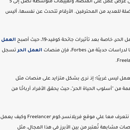
مستخدم حول العالم مع وجود ما يزيد عن 16 مليون عرض عمل على المنصة، وتقييمات متوسطة تصل إلى 5
لة للعديد من المحترفين. الأرقام تتحدث عن نفسها، أليس
، خاصة بعد تأثيرات جائحة كوفيد-19، حيث أصبح
العمل
يثة من Forbes، فإن منصات
العمل الحر
تسجل
 العمل ليس غريبًا؛ إذ نرى بشكل متزايد على منصات مثل
، نماذج ملهمة من "أسلوب الحياة الحر"، حيث يحقق الأفراد أرباحًا من
وفي إطار هذا الانتشار الواسع للعمل الحر، سوف نتعرف معا علي موقع فريلانسر.كوم Freelancer وكيف يعمل
صات مشابهة تُعتبر من بين الأبرز في هذا المجال، مثل