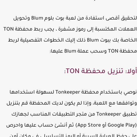
لتحقيق أقصى استفادة من لعبة بوت بلوم Blum وتحويل
العملات المكتسبة إلى رموز مشفرة ، يجب ربط محفظة TON
الخاصة بك ببوت Blum ذلك إليك الخطوات التفصيلية لربط
وسحب عملة Blum عليها:
ا: تنزيل محفظة TON:
نوصي باستخدام محفظة Tonkeeper لسهولة استخدامها
افقها مع اللعبة، وإذا لم يكون لديك المحفظة قم بتنزيل
تطبيق Tonkeeper من متجر التطبيقات المناسب لجهازك
(Google Play أو App Store) ثم أنشئ حساب عليها واحرص
 حفظ العبارة السرية أو الرمز التسلسلي في مكان آمن