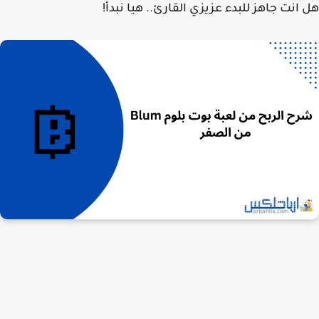
انت جاهز للبدء عزيزي القارئ.. هيا نبدأ!