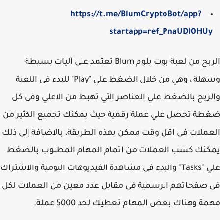
https://t.me/BlumCryptoBot/app?
startapp=ref_PnaUDlOHU
الربح من لعبة بوت بلوم Blum تعتمد على آليات بسيطة
وسهلة ، وهي من خلال الضغط علي "Play" للبدء فى اللعبة
ربح بالضغط علي العناصر التي تهبط من الاعلي وفى كل
ة تحصل علي عملة رقمية حيث يمكنك تجميع الكثير من
ملات فى اقل وقت ممكن بهذه الطريقة، بالاضافة إلى ذلك
كنك كسب العملات من اتمام المهام المطلوب بالضغط
علي "Tasks" والبدء فى مشاهدة الفيديوهات اليومية والاشتراك
صفحاتهم الرسمية فى مقابل عدد معين من العملات لكل
ة وهناك بعض المهام تعطيك لحد 5000 عملة.