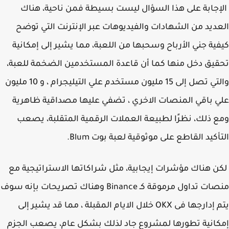
جابة على هذا السؤال ليست بسيطة فمن ناحية، هناك
ديد من الشهادات والفيديوهات عبر الإنترنت التي توضح
ية جني الأرباح وسحبها من اللعبة، مما يشير إلى إمكانية
يق دخل منها كما أن قاعدة المستخدمين الضخمة للعبة،
والتي تصل إلى 15 مليون مستخدم علي التيليجرام ، و 10 مليون
 باقي المنصات الاخري ، تضفي عليها مصداقية ظاهرية
 ذلك، نظرًا لطبيعة العملات الرقمية المتقلبة، يصعب
أكيد القاطع على موثوقية لعبة بوت Blum.
 هناك مؤشرات إيجابية، مثل شراكاتها الاستراتيجية مع
منصات تداول مرموقة كـ Binance وهناك تصريحات بإنه سوف
يتم إدارجها فى OKX خلال الايام المقبلة ، مما قد يشير إلى
انية تطورها لمشروع جاد لذلك بشكل عام، يصعب الجزم