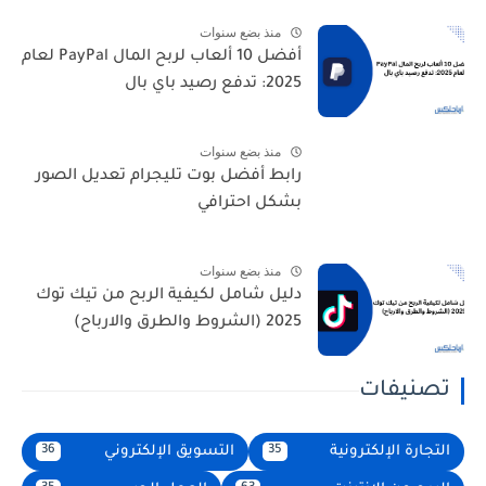
منذ بضع سنوات
أفضل 10 ألعاب لربح المال PayPal لعام
2025: تدفع رصيد باي بال
منذ بضع سنوات
رابط أفضل بوت تليجرام تعديل الصور
بشكل احترافي
منذ بضع سنوات
دليل شامل لكيفية الربح من تيك توك
2025 (الشروط والطرق والارباح)
تصنيفات
التجارة الإلكترونية
التسويق الإلكتروني
36
35