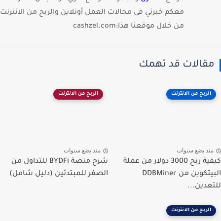
معكم خبرتي فى مجالات العمل أونلاين والربح من الانترنت
من خلال موقعنا هذا:cashzel.com
قالات قد تهمك
الربح من الانترنت
الربح من الانترنت
نذ بضع سنوات
منذ بضع سنوات
كيفية ربح 3000 دولار من عملة
شرح منصة BYDFi للتداول من
البيتكوين من DDBMiner
الصفر للمبتدئين (دليل شامل)
عدين...
الربح من الانترنت