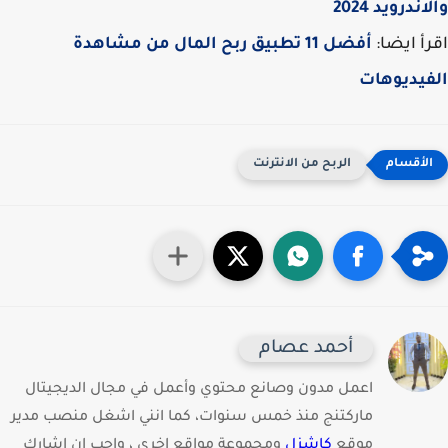
ندرويد 2024
أ ايضا:
أفضل 11 تطبيق ربح المال من مشاهدة
يديوهات
الربح من الانترنت
أحمد عصام
اعمل مدون وصانع محتوي وأعمل في مجال الديجيتال
ماركتنج منذ خمس سنوات، كما انني اشغل منصب مدير
موقع
كاشزل
ومجموعة مواقع اخري ، واحب ان اشارك