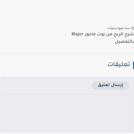
نذ بضع سنوات
شرح الربح من بوت ماجور Major
تفصيل
عليقات
إرسال تعليق