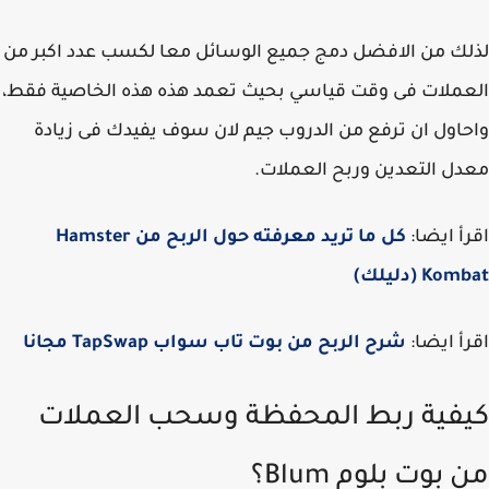
ك من الافضل دمج جميع الوسائل معا لكسب عدد اكبر من
ملات فى وقت قياسي بحيث تعمد هذه هذه الخاصية فقط،
اول ان ترفع من الدروب جيم لان سوف يفيدك فى زيادة
ل التعدين وربح العملات.
أ ايضا:
كل ما تريد معرفته حول الربح من Hamster
K (دليلك)
أ ايضا:
شرح الربح من بوت تاب سواب TapSwap مجانا
فية ربط المحفظة وسحب العملات
بوت بلوم Blum؟