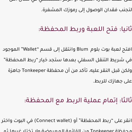
نب فقدان الوصول إلى رموزك المشفرة.
نيا: فتح اللعبة وربط المحفظة:
افتح لعبة بوت بلوم Blum وانتقل إلى قسم “Wallet” الموجود
شريط التنقل السفلي بعدها ستجد خيار “ربط المحفظة”
ولكن قبل النقر عليه، تأكد من أن محفظة Tonkeeper جاهزة
 جهازك للربط.
لثا: إتمام عملية الربط مع المحفظة:
انقر على “ربط المحفظة” أو (Connect wallet) في البوت واختر
محفظة Tonkeeper من القائمة المعروضة ولا تختار غيرها ثم