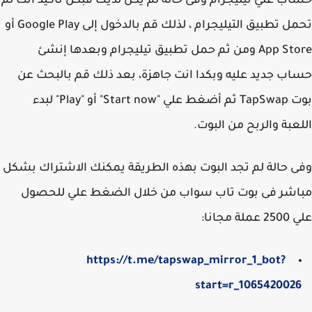
ب علي تيليجرام وفى حالة لم يكن لديك فبكل تأكيد انت لم
تحمل تطبيق التيليجرام ، لذلك قم بالدخول إلى Google Play أو
App Store ومن ثم حمل تطبيق تيليجرام وبعدها إنشئ
ب جديد عليه وبكدا انت جاهزة، بعد ذلك قم بالبحث عن
بوت TapSwap ثم أضغط علي "Start now" أو "Play" لبدء
عبة والربح من البوت.
 حالة لم تجد البوت بهذه الطريقة يمكنك الاشتراك بشكل
اشر فى بوت تاب سواب من خلال الضغط علي للحصول
ة مجانا:
https://t.me/tapswap_mirror_1_bot?
start=r_106542002