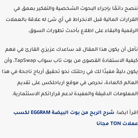
ح دائمًا بإجراء البحوث الشخصية والتفكير بعمق في
رارات المالية قبل الانخراط في أي شئ له علاقة بالعملات
قمية والبقاء على اطلاع بأحدث تطورات السوق.
ل أن يكون هذا المقال قد ساعدك عزيزي القارئ في فهم
كيفية الاستفادة القصوى من بوت تاب سواب TapSwap، وأن
ن دليلاً مفيدًا لك في رحلتك نحو تحقيق أرباح ناجحة في هذا
الم كالعادة، نحرص في موقع ارباحلكس على تقديم
علومات الدقيقة والمفيدة لدعم قراراتكم الاستثمارية.
أ ايضا:
شرح الربح من بوت البيضة EGGRAM لكسب
 TON مجانا