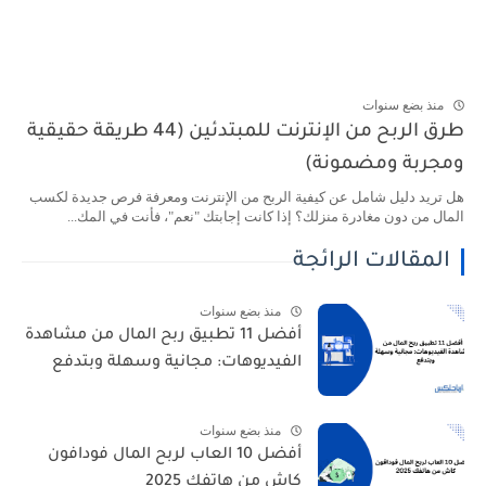
منذ بضع سنوات
طرق الربح من الإنترنت للمبتدئين (44 طريقة حقيقية
ومجربة ومضمونة)
هل تريد دليل شامل عن كيفية الربح من الإنترنت ومعرفة فرص جديدة لكسب
المال من دون مغادرة منزلك؟ إذا كانت إجابتك "نعم"، فأنت في المك...
المقالات الرائجة
منذ بضع سنوات
أفضل 11 تطبيق ربح المال من مشاهدة
الفيديوهات: مجانية وسهلة وبتدفع
منذ بضع سنوات
أفضل 10 العاب لربح المال فودافون
كاش من هاتفك 2025