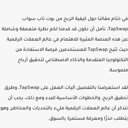
ختام مقالنا حول كيفية الربح من بوت تاب سواب
TapSwap، نأمل أن نكون قد قدمنا لكم نظرة متعمقة وشاملة
هذه المنصة المثيرة للاهتمام في عالم العملات الرقمية
حيث تتيح TapSwap للمستخدمين فرصة الاستفادة من
كنولوجيا المتقدمة والذكاء الاصطناعي لتحقيق أرباح
موسة.
لقد استعرضنا بالتفصيل آليات العمل على TapSwap، وطرق
يق الربح، والخطوات الأساسية للبدء ومع ذلك، يجب أن
كر أن عالم العملات الرقمية مليء بالتحديات والمخاطر، وهو
لب حذرًا ومعرفة مستمرة بالسوق.