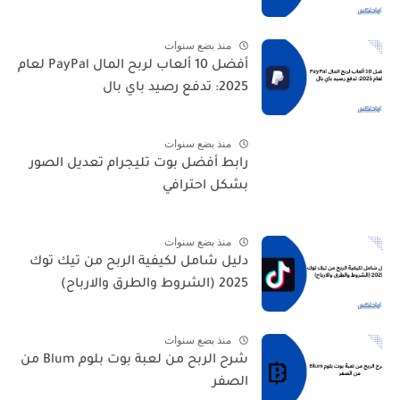
منذ بضع سنوات
أفضل 10 ألعاب لربح المال PayPal لعام
2025: تدفع رصيد باي بال
منذ بضع سنوات
رابط أفضل بوت تليجرام تعديل الصور
بشكل احترافي
منذ بضع سنوات
دليل شامل لكيفية الربح من تيك توك
2025 (الشروط والطرق والارباح)
منذ بضع سنوات
شرح الربح من لعبة بوت بلوم Blum من
الصفر