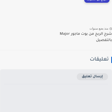
نذ بضع سنوات
شرح الربح من بوت ماجور Major
تفصيل
عليقات
إرسال تعليق