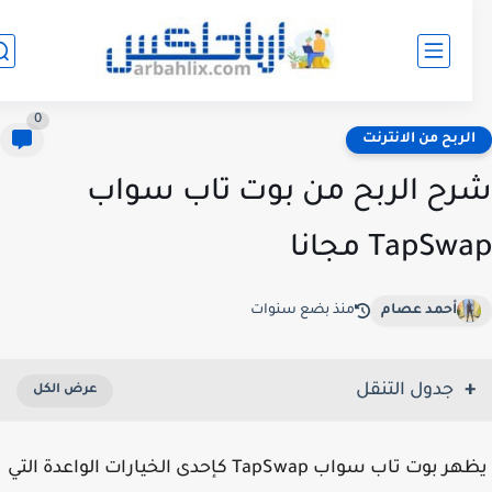
0
لربح من الانترنت
ح الربح من بوت تاب سواب
TapS مجانا
أحمد عصام
منذ بضع سنوات
جدول التنقل
يظهر بوت تاب سواب TapSwap كإحدى الخيارات الواعدة التي