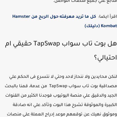
بع علي جميع منصات التواصل.
أ ايضا:
كل ما تريد معرفته حول الربح من Hamster
K (دليلك)
هل بوت تاب سواب TapSwap حقيقي ام
تيالي؟
ن محايدين ولا ننحاز لاحد وحتي لا نتسرع فى الحكم علي
مصداقية بوت تاب سواب TapSwap من عدمة، قمنا بالبحث
يد والدقيق علي منصة اليوتيوب فوجدنا الكثير من القنوات
بيرة والموثوقة تشرح هذا البوت وتأكد علي انه صادقة
ثوق نهيك عن توقعهم موعد إدراج العملة علي منصات