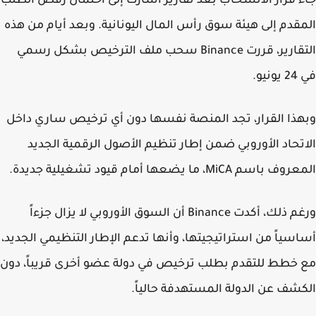
 قرار الانسحاب بعد تقارير أشارت إلى احتمال رفض الطلب
قدم إلى هيئة سوق رأس المال اليونانية. وبعد أيام من هذه
التقارير، قررت Binance سحب ملف الترخيص بشكل رسمي
يو.
ذا القرار، تجد المنصة نفسها دون أي ترخيص ساري داخل
تحاد الأوروبي ضمن إطار تنظيم الأصول الرقمية الجديد
باسم MiCA، ما يضعها أمام قيود تشغيلية جديدة.
ورغم ذلك، أكدت Binance أن السوق الأوروبي لا يزال جزءاً
سياً من استراتيجيتها، وأنها تدعم الإطار التنظيمي الجديد،
خطط للتقدم بطلب ترخيص في دولة عضو أخرى قريباً، دون
شف عن الدولة المستهدفة حالياً.