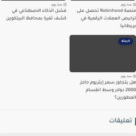
نذ يوم
منذ يوم
منصة Robinhood تحصل على
فشل الذكاء الاصطناعي في
يص العملات الرقمية في
كشف ثغرة بمحافظ البيتكوين
طانيا
كريبتو
نذ يوم
يتجاوز سعر إيثريوم حاجز
2000 دولار وسط انقسام
طورين؟
عليقات