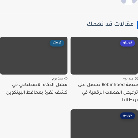
قالات قد تهمك
كريبتو
كريبتو
نذ يوم
منذ يوم
منصة Robinhood تحصل على
فشل الذكاء الاصطناعي في
يص العملات الرقمية في
كشف ثغرة بمحافظ البيتكوين
طانيا
كريبتو