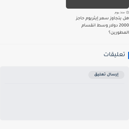
نذ يوم
يتجاوز سعر إيثريوم حاجز
2000 دولار وسط انقسام
طورين؟
عليقات
إرسال تعليق