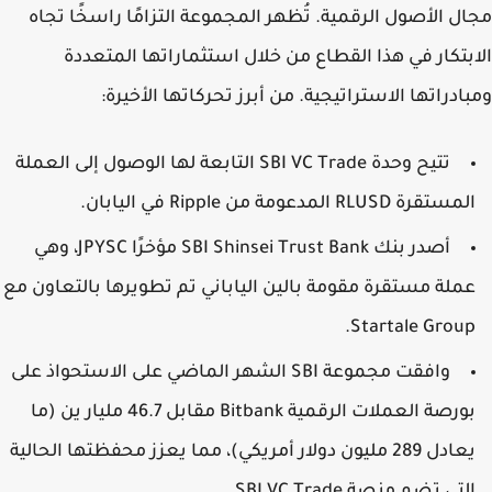
ل الأصول الرقمية. تُظهر المجموعة التزامًا راسخًا تجاه
بتكار في هذا القطاع من خلال استثماراتها المتعددة
ادراتها الاستراتيجية. من أبرز تحركاتها الأخيرة:
تتيح وحدة SBI VC Trade التابعة لها الوصول إلى العملة
مستقرة RLUSD المدعومة من Ripple في اليابان.
أصدر بنك SBI Shinsei Trust Bank مؤخرًا JPYSC، وهي
ملة مستقرة مقومة بالين الياباني تم تطويرها بالتعاون مع
Startale Group
وافقت مجموعة SBI الشهر الماضي على الاستحواذ على
بورصة العملات الرقمية Bitbank مقابل 46.7 مليار ين (ما
يعادل 289 مليون دولار أمريكي)، مما يعزز محفظتها الحالية