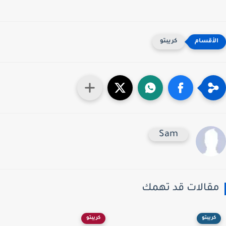
كريبتو
Sam
قالات قد تهمك
كريبتو
كريبتو