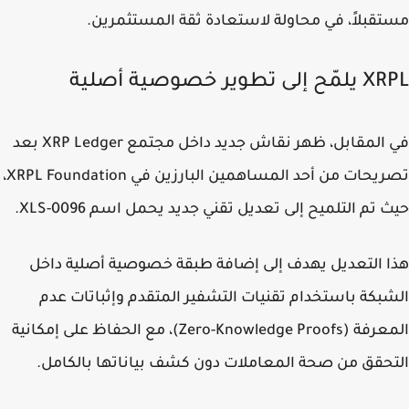
قبلاً، في محاولة لاستعادة ثقة المستثمرين.
لى تطوير خصوصية أصلية
في المقابل، ظهر نقاش جديد داخل مجتمع XRP Ledger بعد
تصريحات من أحد المساهمين البارزين في XRPL Foundation،
 تم التلميح إلى تعديل تقني جديد يحمل اسم XLS-0096.
 التعديل يهدف إلى إضافة طبقة خصوصية أصلية داخل
بكة باستخدام تقنيات التشفير المتقدم وإثباتات عدم
المعرفة (Zero-Knowledge Proofs)، مع الحفاظ على إمكانية
حقق من صحة المعاملات دون كشف بياناتها بالكامل.