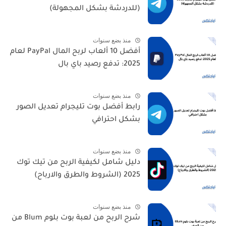
(للدردشة بشكل المجهولة)
منذ بضع سنوات
أفضل 10 ألعاب لربح المال PayPal لعام
2025: تدفع رصيد باي بال
منذ بضع سنوات
رابط أفضل بوت تليجرام تعديل الصور
بشكل احترافي
منذ بضع سنوات
دليل شامل لكيفية الربح من تيك توك
2025 (الشروط والطرق والارباح)
منذ بضع سنوات
شرح الربح من لعبة بوت بلوم Blum من