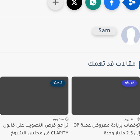
Sam
قالات قد تهمك
كريبتو
كريبتو
نذ يوم
منذ يوم
توقعات بزيادة معروض عملة OP
تراجع فرص التصويت على قانون
حدة
CLARITY في مجلس الشيوخ