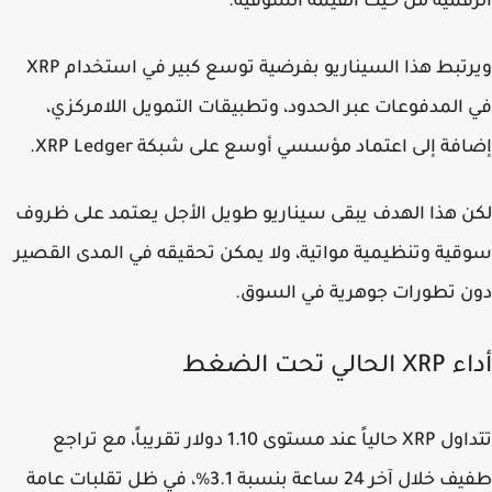
قمية من حيث القيمة السوقية.
ويرتبط هذا السيناريو بفرضية توسع كبير في استخدام XRP
المدفوعات عبر الحدود، وتطبيقات التمويل اللامركزي،
فة إلى اعتماد مؤسسي أوسع على شبكة XRP Ledger.
 هذا الهدف يبقى سيناريو طويل الأجل يعتمد على ظروف
ية وتنظيمية مواتية، ولا يمكن تحقيقه في المدى القصير
 تطورات جوهرية في السوق.
حالي تحت الضغط
تتداول XRP حالياً عند مستوى 1.10 دولار تقريباً، مع تراجع
طفيف خلال آخر 24 ساعة بنسبة 3.1%، في ظل تقلبات عامة