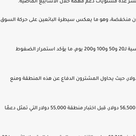
ن منخفضة، وهو ما يعكس سيطرة البائعين على حركة السوق
كما تتداول العملة دون المتوسطات المتحركة الأسية لـ20 و50 و100 و200 يوم، ما يؤكد استمرار الضغوط
مركز الدعم الحالي بالقرب من مستوى 58,200 دولار، حيث يحاول المشترون الدفاع عن هذه المنطقة ومنع
وفي حال فقدان هذا المستوى، فقد تتجه BTC نحو 56,500 دولار، قبل اختبار منطقة 55,000 دولار التي تمثل دعمًا