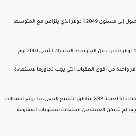
أما المقاومة الأولى فتقع عند 1.1361 دولار، قبل الوصول إلى مستوى 1.2049 دولار الذي يتزامن مع المتوسط
مثل المنطقة الممتدة بين 1.4355 و1.5237 دولار واحدة من أقوى العقبات التي يجب تجاوزها لاستعادة
وكما هو الحال مع BTC وETH، دخل مؤشر Stochastic RSI لعملة XRP مناطق التشبع البيعي، ما يرفع احتمالات
عام ما لم تتمكن العملة من استعادة مستويات المقاومة