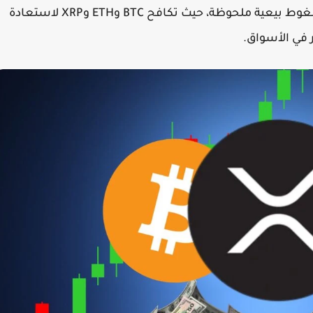
تواصل العملات الرقمية الرئيسية التداول تحت ضغوط بيعية ملحوظة، حيث تكافح BTC وETH وXRP لاستعادة
 في الأسواق.