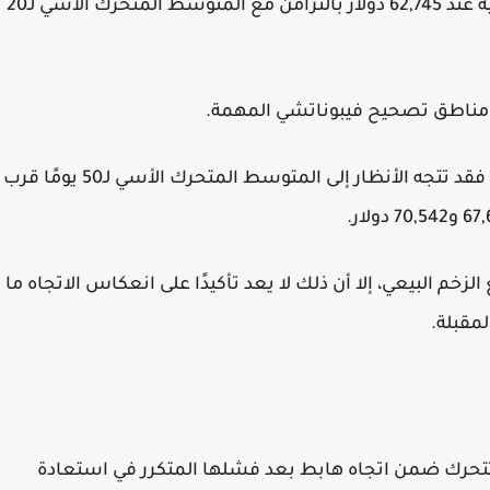
أما على الجانب الصاعد، فتظهر أول مقاومة رئيسية عند 62,745 دولار بالتزامن مع المتوسط المتحرك الأسي لـ20
وفي حال نجاح السعر في اختراق هذه المستويات، فقد تتجه الأنظار إلى المتوسط المتحرك الأسي لـ50 يومًا قرب
Stochasti إلى بداية تراجع الزخم البيعي، إلا أن ذلك لا يعد تأكيدًا على انعكاس الاتجاه ما
لا تزال تتحرك ضمن اتجاه هابط بعد فشلها المتكرر في استعادة