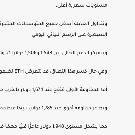
مستويات سعرية أعلى.
وتتداول العملة أسفل جميع المتوسطات المتحركة 
السيطرة على الرسم البياني اليومي.
ويتمركز الدعم الحالي بين 1,548 و1,506 دولارات، وهي منطقة حيوية للمشترين في الوقت الراهن.
وفي حال كسر هذا النطاق، قد تتعرض ETH لضغوط إضافية تدفعها نحو مستوى 1,450 دولار.
أما المقاومة الأولى فتقع عند 1,674 دولار بالقرب من المتوسط المتحرك الأسي لـ20 يومًا.
وتظهر مقاومة أقوى عند 1,785 دولار، تليها منطقة 1,832 دولار التي تتوافق مع المتوسط المتحرك الأسي لـ50 يومًا.
كما يشكل مستوى 1,948 دولار حاجزًا فنيًا مهمًا قد يعيق أي محاولة صعود قوية إذا تحسن الزخم الشرائي.