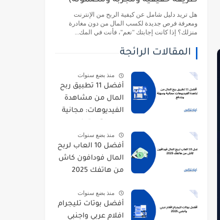
طريقة حقيقية ومجربة ومضمونة)
هل تريد دليل شامل عن كيفية الربح من الإنترنت
ومعرفة فرص جديدة لكسب المال من دون مغادرة
منزلك؟ إذا كانت إجابتك "نعم"، فأنت في المك...
المقالات الرائجة
منذ بضع سنوات
أفضل 11 تطبيق ربح
المال من مشاهدة
الفيديوهات: مجانية
وسهلة وبتدفع
منذ بضع سنوات
أفضل 10 العاب لربح
المال فودافون كاش
من هاتفك 2025
منذ بضع سنوات
أفضل بوتات تليجرام
افلام عربي واجنبي