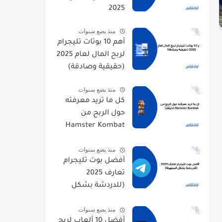
2025
منذ بضع سنوات
أهم 10 بوتات تليجرام
لربح المال لعام 2025
(حقيقية وصادقة)
منذ بضع سنوات
كل ما تريد معرفته
حول الربح من
Hamster Kombat
(دليلك)
منذ بضع سنوات
أفضل بوت تليجرام
تعارف 2025
(للدردشة بشكل
المجهولة)
منذ بضع سنوات
أفضل 10 ألعاب لربح