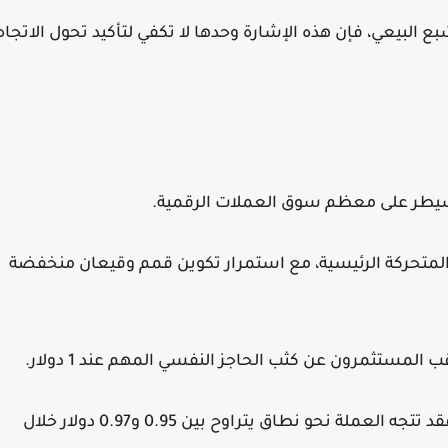
Stochast إلى مناطق التشبع البيعي، فإن هذه الإشارة وحدها لا تكفي لتأكيد تحول الاتجاه
المتحركة الرئيسية، مع استمرار تكوين قمم وقيعان منخفضة
وفي حال تمكن البائعون من كسر هذا المستوى، فقد تتجه العملة نحو نطاق يتراوح بين 0.95 و0.97 دولار خلال