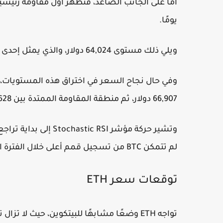
يومًا.
ويلي ذلك مستوى 64,024 دولار، والذي يمثل إحدى مناطق تصحيح فيبوناتشي المهمة.
66,907 دولار، ثم منطقة المقاومة الممتدة بين 67,628 و70,542 دولار.
وتشير حركة مؤشر c RSI
لم تتمكن BTC من تسجيل قمم أعلى خلال الفترة المقبلة.
توقعات سعر ETH
تواجه ETH وضعًا مشابهًا للبيتكوين، حيث 