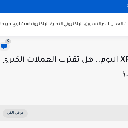
نت
العمل الحر
التسويق الإلكتروني
التجارة الإلكترونية
مشاريع مربحة
0
توقعات أسعار BTC وETH وXRP اليوم.. هل تقترب العملات الكبرى
؟