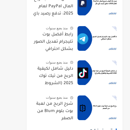
المال PayPal لعام
2025: تدفع رصيد باي
بال
منذ بضع سنوات
رابط أفضل بوت
تليجرام تعديل الصور
بشكل احترافي
منذ بضع سنوات
دليل شامل لكيفية
الربح من تيك توك
2025 (الشروط
والطرق والارباح)
منذ بضع سنوات
شرح الربح من لعبة
بوت بلوم Blum من
الصفر