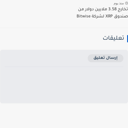
نذ يوم
تخارج 3.58 ملايين دولار من
X لشركة Bitwise
عليقات
إرسال تعليق