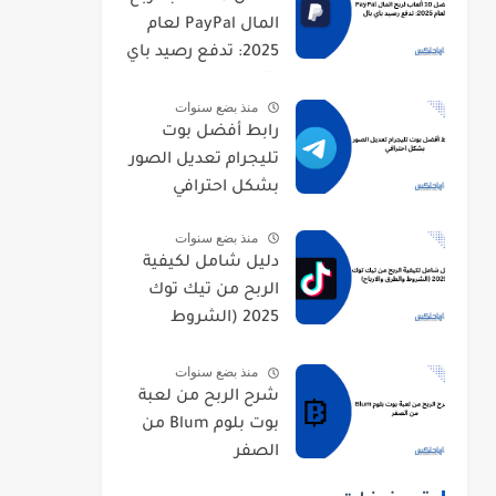
المال PayPal لعام
2025: تدفع رصيد باي
بال
منذ بضع سنوات
رابط أفضل بوت
تليجرام تعديل الصور
بشكل احترافي
منذ بضع سنوات
دليل شامل لكيفية
الربح من تيك توك
2025 (الشروط
والطرق والارباح)
منذ بضع سنوات
شرح الربح من لعبة
بوت بلوم Blum من
الصفر