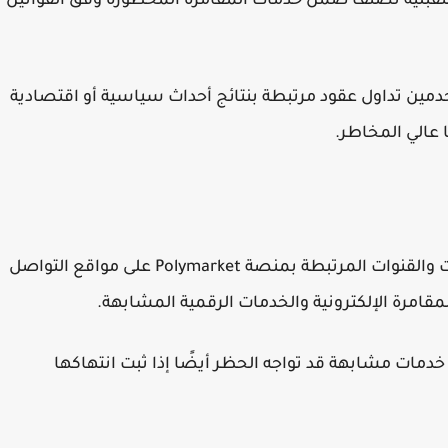
تقبلية تُصنف ضمن خدمات المقامرة المحظورة وفق القوانين
التوقعات مثل Polymarket للمستخدمين تداول عقود مرتبطة بنتائج أحداث سياسية أو اقتصادية
 عالي المخاطر.
أوضحت السلطات أنها بدأت أيضًا بتتبع الحسابات والقنوات المرتبطة بمنصة Polymarket على مواقع التواصل
مرة الإلكترونية والخدمات الرقمية المشابهة.
دمات مشابهة قد تواجه الحظر أيضًا إذا ثبت انتهاكها