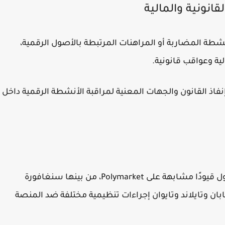
نونية والمالية
طة المضاربة أو المراهنات المرتبطة بالأصول الرقمية،
ية وعواقب قانونية.
فاذ القانون والجهات المعنية لمراقبة الأنشطة الرقمية داخل
يأتي القرار الإندونيسي في وقت فرضت فيه عدة دول قيودًا مشابهة على Polymarket، من بينها سنغافورة
يابان وتايلاند وتايوان إجراءات تنظيمية مختلفة ضد المنصة