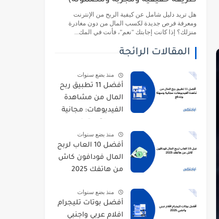
طريقة حقيقية ومجربة ومضمونة)
هل تريد دليل شامل عن كيفية الربح من الإنترنت
ومعرفة فرص جديدة لكسب المال من دون مغادرة
منزلك؟ إذا كانت إجابتك "نعم"، فأنت في المك...
المقالات الرائجة
منذ بضع سنوات
أفضل 11 تطبيق ربح
المال من مشاهدة
الفيديوهات: مجانية
وسهلة وبتدفع
منذ بضع سنوات
أفضل 10 العاب لربح
المال فودافون كاش
من هاتفك 2025
منذ بضع سنوات
أفضل بوتات تليجرام
افلام عربي واجنبي