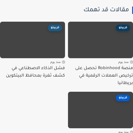
قالات قد تهمك
كريبتو
كريبتو
نذ يوم
منذ يوم
منصة Robinhood تحصل على
فشل الذكاء الاصطناعي في
يص العملات الرقمية في
كشف ثغرة بمحافظ البيتكوين
طانيا
كريبتو
نذ يوم