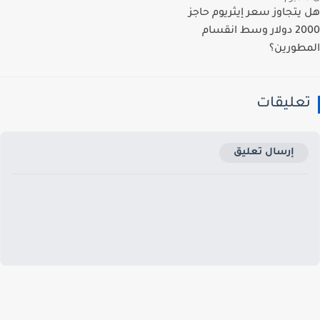
يتجاوز سعر إيثريوم حاجز
2000 دولار وسط انقسام
طورين؟
عليقات
إرسال تعليق