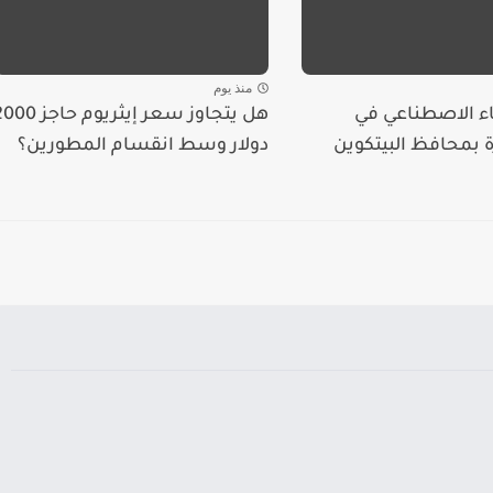
منذ يوم
ء الاصطناعي في
هل يتجاوز سعر إيثريوم حاجز 
بمحافظ البيتكوين
دولار وسط انقسام المطورين؟