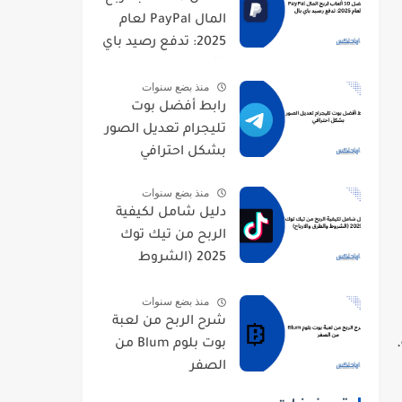
المال PayPal لعام
2025: تدفع رصيد باي
بال
منذ بضع سنوات
رابط أفضل بوت
تليجرام تعديل الصور
بشكل احترافي
منذ بضع سنوات
دليل شامل لكيفية
الربح من تيك توك
2025 (الشروط
والطرق والارباح)
منذ بضع سنوات
شرح الربح من لعبة
بوت بلوم Blum من
الصفر