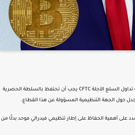
أكد الرئيس الأمريكي السابق دونالد ترامب أن لجنة تداول السلع الآجلة CFTC يجب أن تحتفظ بالسلطة الحصرية
جدل حول الجهة التنظيمية المسؤولة عن هذا القطاع.
ته عبر منصة Truth Social، حيث شدد على أهمية الحفاظ على إطار تنظيمي فيدرالي موحد بدلًا من