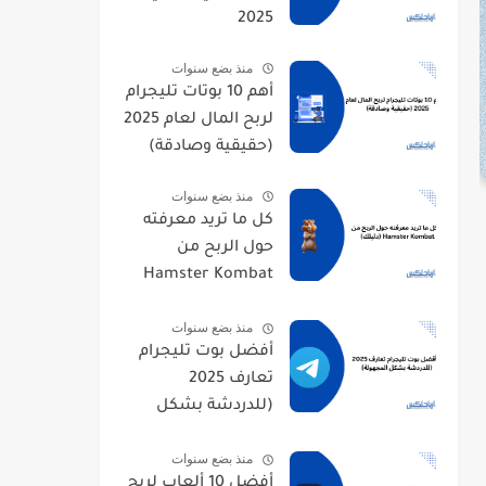
2025
منذ بضع سنوات
أهم 10 بوتات تليجرام
لربح المال لعام 2025
(حقيقية وصادقة)
منذ بضع سنوات
كل ما تريد معرفته
حول الربح من
Hamster Kombat
(دليلك)
منذ بضع سنوات
أفضل بوت تليجرام
تعارف 2025
(للدردشة بشكل
المجهولة)
منذ بضع سنوات
أفضل 10 ألعاب لربح