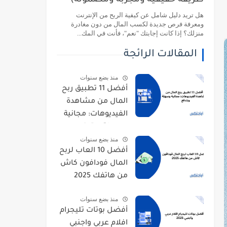
طريقة حقيقية ومجربة ومضمونة)
هل تريد دليل شامل عن كيفية الربح من الإنترنت
ومعرفة فرص جديدة لكسب المال من دون مغادرة
منزلك؟ إذا كانت إجابتك "نعم"، فأنت في المك...
المقالات الرائجة
منذ بضع سنوات
أفضل 11 تطبيق ربح
المال من مشاهدة
الفيديوهات: مجانية
وسهلة وبتدفع
منذ بضع سنوات
أفضل 10 العاب لربح
المال فودافون كاش
من هاتفك 2025
منذ بضع سنوات
أفضل بوتات تليجرام
افلام عربي واجنبي