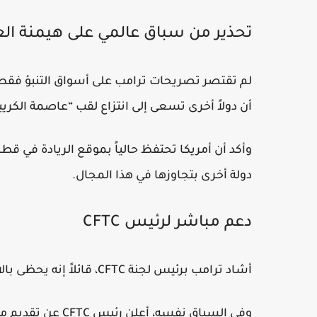
تحذير من سباق عالمي على هيمنة الع
لم تقتصر تصريحات ترامب على أسواق التنبؤ فقط،
أن دولاً أخرى تسعى إلى انتزاع لقب “عاصمة الكريبت
وأكد أن أمريكا تحتفظ حالياً بموقع الريادة في ق
دولة أخرى بتجاوزها في هذا المجال.
دعم مباشر لرئيس CFTC
أشاد ترامب برئيس لجنة CFTC، قائلاً إنه يحظى بالاحترام ويقوم بعمل جيد في إدارة الملفات التنظيمية الحساسة.
وفي السياق نفسه، 