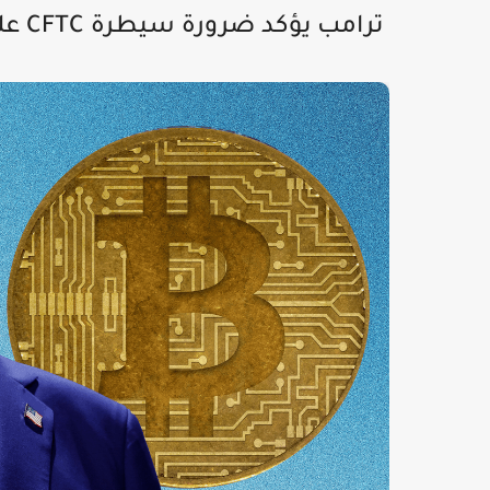
ترامب يؤكد ضرورة سيطرة CFTC على أسواق التنبؤ