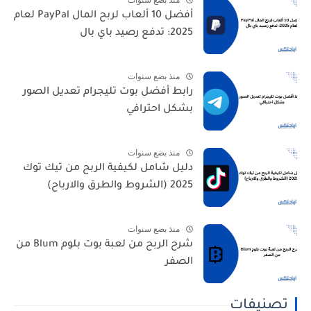
أفضل 10 ألعاب لربح المال PayPal لعام
2025: تدفع رصيد باي بال
منذ بضع سنوات
رابط أفضل بوت تليجرام تعديل الصور
بشكل احترافي
منذ بضع سنوات
دليل شامل لكيفية الربح من تيك توك
2025 (الشروط والطرق والارباح)
منذ بضع سنوات
شرح الربح من لعبة بوت بلوم Blum من
الصفر
تصنيفات