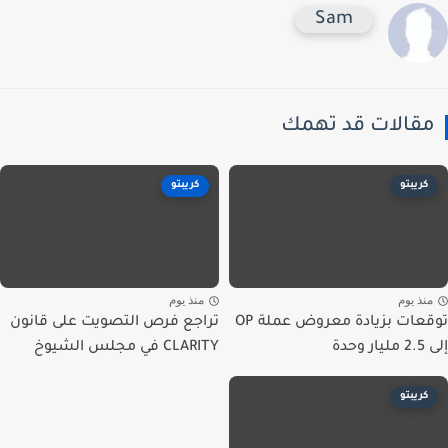
Sam
قالات قد تهمك
كريبتو
كريبتو
نذ يوم
منذ يوم
توقعات بزيادة معروض عملة OP
تراجع فرص التصويت على قانون
حدة
CLARITY في مجلس الشيوخ
كريبتو