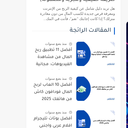
طريقة حقيقية ومجربة ومضمونة)
هل تريد دليل شامل عن كيفية الربح من الإنترنت
ومعرفة فرص جديدة لكسب المال من دون مغادرة
منزلك؟ إذا كانت إجابتك "نعم"، فأنت في المك...
المقالات الرائجة
منذ بضع سنوات
أفضل 11 تطبيق ربح
المال من مشاهدة
الفيديوهات: مجانية
وسهلة وبتدفع
منذ بضع سنوات
أفضل 10 العاب لربح
المال فودافون كاش
من هاتفك 2025
منذ بضع سنوات
أفضل بوتات تليجرام
افلام عربي واجنبي