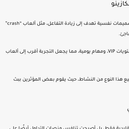
ازينو
تعتمد العديد من منصات الكازينو الرقمية على تصميمات نفسية تهدف إلى زيادة التفاعل، مثل ألعاب “crash”
اجئ.
كما تستخدم هذه المنصات أنظمة مكافآت، ومستويات VIP، ومهام يومية، مما يجعل التجربة أقرب إلى ألعاب
ع هذا النوع من النشاط، حيث يقوم بعض المؤثرين ببث
لتقليدية فقط، بل أصبحت تنافس منصات التداول أيضًا على