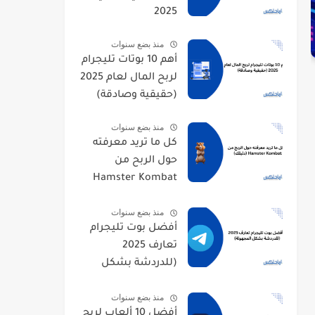
2025
منذ بضع سنوات
أهم 10 بوتات تليجرام
لربح المال لعام 2025
(حقيقية وصادقة)
منذ بضع سنوات
كل ما تريد معرفته
حول الربح من
Hamster Kombat
(دليلك)
منذ بضع سنوات
أفضل بوت تليجرام
تعارف 2025
(للدردشة بشكل
المجهولة)
منذ بضع سنوات
أفضل 10 ألعاب لربح