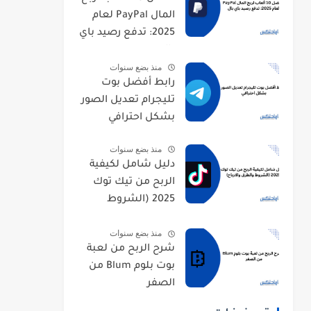
المال PayPal لعام
2025: تدفع رصيد باي
بال
منذ بضع سنوات
رابط أفضل بوت
تليجرام تعديل الصور
بشكل احترافي
منذ بضع سنوات
دليل شامل لكيفية
الربح من تيك توك
2025 (الشروط
والطرق والارباح)
منذ بضع سنوات
شرح الربح من لعبة
بوت بلوم Blum من
الصفر