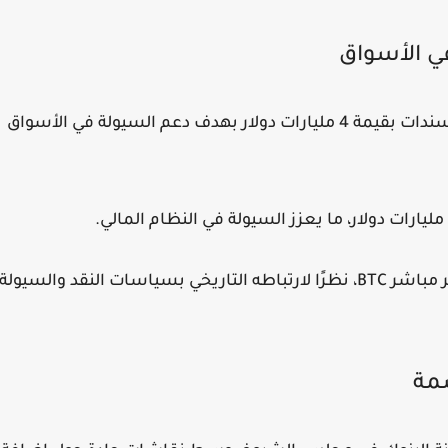
في الأسواق
قامت وزارة الخزانة الأمريكية بعملية إعادة شراء سندات بقيمة 4 مليارات دولار بهدف دعم السيولة في الأسواق
ويرى محللون أن زيادة السيولة قد تدعم بشكل غير مباشر BTC، نظرًا لارتباطه التاريخي بسياسات النقد والسيولة