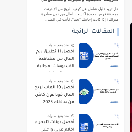
طريقة حقيقية ومجربة ومضمونة)
هل تريد دليل شامل عن كيفية الربح من الإنترنت
ومعرفة فرص جديدة لكسب المال من دون مغادرة
منزلك؟ إذا كانت إجابتك "نعم"، فأنت في المك...
المقالات الرائجة
منذ بضع سنوات
أفضل 11 تطبيق ربح
المال من مشاهدة
الفيديوهات: مجانية
وسهلة وبتدفع
منذ بضع سنوات
أفضل 10 العاب لربح
المال فودافون كاش
من هاتفك 2025
منذ بضع سنوات
أفضل بوتات تليجرام
افلام عربي واجنبي