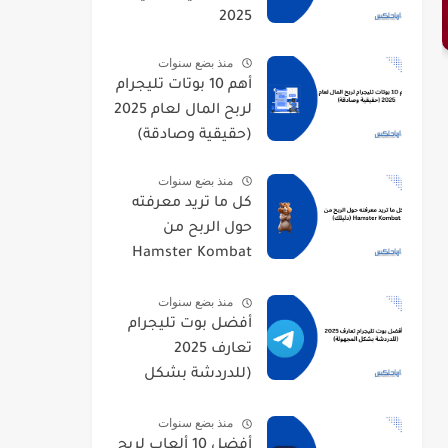
2025
منذ بضع سنوات
أهم 10 بوتات تليجرام
لربح المال لعام 2025
(حقيقية وصادقة)
منذ بضع سنوات
كل ما تريد معرفته
حول الربح من
Hamster Kombat
(دليلك)
منذ بضع سنوات
أفضل بوت تليجرام
تعارف 2025
(للدردشة بشكل
المجهولة)
منذ بضع سنوات
أفضل 10 ألعاب لربح