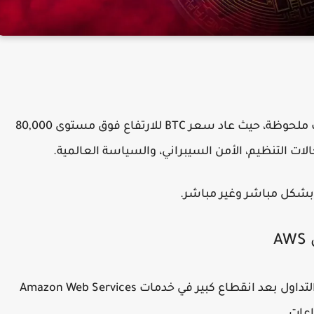
شهدت أسواق العملات الرقمية اليوم موجة تعافٍ ملحوظة، حيث عاد سعر BTC للارتفاع فوق مستوى 80,000
 التنظيم، الأمن السيبراني، والسياسة العالمية.
 بشكل مباشر وغير مباشر.
تعرضت منصة Coinbase لاضطرابات في خدمات التداول بعد انقطاع كبير في خدمات Amazon Web Services