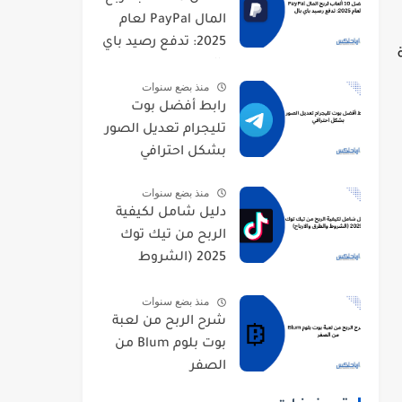
المال PayPal لعام
2025: تدفع رصيد باي
بال
منذ بضع سنوات
رابط أفضل بوت
تليجرام تعديل الصور
بشكل احترافي
منذ بضع سنوات
دليل شامل لكيفية
الربح من تيك توك
2025 (الشروط
والطرق والارباح)
منذ بضع سنوات
شرح الربح من لعبة
بوت بلوم Blum من
الصفر