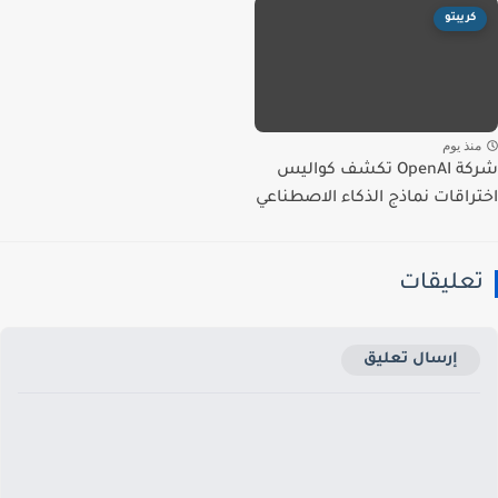
كريبتو
نذ يوم
شركة OpenAI تكشف كواليس
راقات نماذج الذكاء الاصطناعي
عليقات
إرسال تعليق