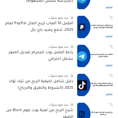
(للدردشة بشكل المجهولة)
منذ بضع سنوات
أفضل 10 ألعاب لربح المال PayPal لعام
2025: تدفع رصيد باي بال
منذ بضع سنوات
رابط أفضل بوت تليجرام تعديل الصور
بشكل احترافي
منذ بضع سنوات
دليل شامل لكيفية الربح من تيك توك
2025 (الشروط والطرق والارباح)
منذ بضع سنوات
شرح الربح من لعبة بوت بلوم Blum من
الصفر