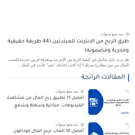
منذ بضع سنوات
طرق الربح من الإنترنت للمبتدئين (44 طريقة حقيقية
ومجربة ومضمونة)
هل تريد دليل شامل عن كيفية الربح من الإنترنت ومعرفة فرص جديدة لكسب
المال من دون مغادرة منزلك؟ إذا كانت إجابتك "نعم"، فأنت في المك...
المقالات الرائجة
منذ بضع سنوات
أفضل 11 تطبيق ربح المال من مشاهدة
الفيديوهات: مجانية وسهلة وبتدفع
منذ بضع سنوات
أفضل 10 العاب لربح المال فودافون