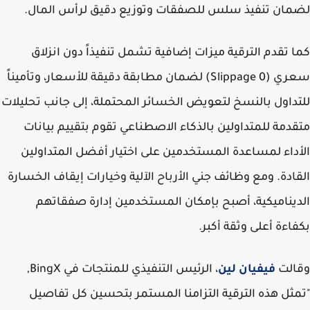
ان تنفيذ سلس للصفقات وتوزيع دقيق لرأس المال.
 تقدم الترقية ميزات إضافية تشمل تنفيذاً دون انزلاق
سعري (0 Slippage) لضمان مطابقة دقيقة للأسعار، وتأميناً
داول بالنسخ لتعويض الخسائر المحتملة، إلى جانب تحليلات
دمة للمتداولين بالذكاء الاصطناعي تقوم بتقييم بيانات
داء لمساعدة المستخدمين على اختيار أفضل المتداولين
ادة. ومع وظائف جني الأرباح الآلية وخيارات إيقاف الخسارة
يناميكية، أصبح بإمكان المستخدمين إدارة صفقاتهم
اءة أعلى وثقة أكبر.
الت
فيفيان لين
، الرئيس التنفيذي للمنتجات في BingX,
ثل هذه الترقية التزامنا المستمر بتحسين كل تفاصيل