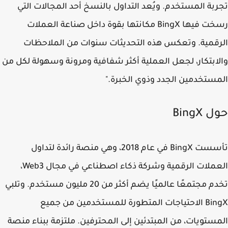
بة المستخدم. ويُعد التداول بالنسخ أحد المجالات التي
رسخت فيها BingX مكانتها بقوة داخل صناعة العملات
قمية. وتعكس هذه التحديثات سنوات من الملاحظات
ابتكار، لجعل العملية أكثر شفافية ومرونة وسهولة لكل من
ستخدمين الجدد وذوي الخبرة."
BingX
تأسست BingX في عام 2018، وهي منصة رائدة لتداول
العملات الرقمية وشركة ذكاء اصطناعي في مجال Web3،
تخدم مجتمعًا عالميًا يضم أكثر من 20 مليون مستخدم. وتلبي
BingX الاحتياجات المتطورة للمستخدمين من جميع
ستويات، من المبتدئين إلى المحترفين. ملتزمة ببناء منصة