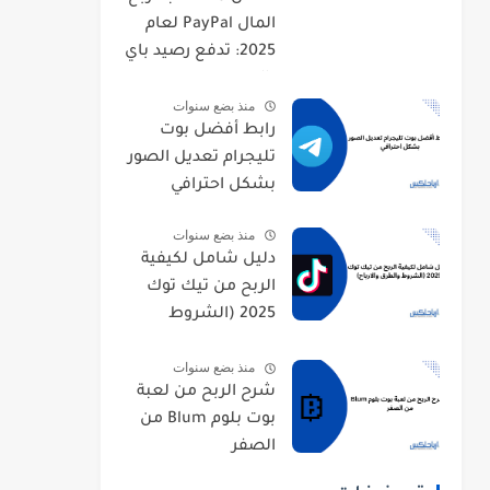
المال PayPal لعام
2025: تدفع رصيد باي
بال
منذ بضع سنوات
رابط أفضل بوت
تليجرام تعديل الصور
بشكل احترافي
منذ بضع سنوات
دليل شامل لكيفية
الربح من تيك توك
2025 (الشروط
والطرق والارباح)
منذ بضع سنوات
شرح الربح من لعبة
بوت بلوم Blum من
الصفر