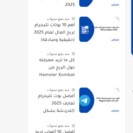
2025
منذ بضع سنوات
أهم 10 بوتات تليجرام
لربح المال لعام 2025
(حقيقية وصادقة)
منذ بضع سنوات
كل ما تريد معرفته
حول الربح من
Hamster Kombat
(دليلك)
منذ بضع سنوات
أفضل بوت تليجرام
تعارف 2025
(للدردشة بشكل
المجهولة)
منذ بضع سنوات
أفضل 10 ألعاب لربح