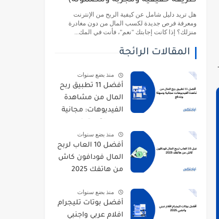
طريقة حقيقية ومجربة ومضمونة)
هل تريد دليل شامل عن كيفية الربح من الإنترنت
ومعرفة فرص جديدة لكسب المال من دون مغادرة
منزلك؟ إذا كانت إجابتك "نعم"، فأنت في المك...
المقالات الرائجة
منذ بضع سنوات
أفضل 11 تطبيق ربح
المال من مشاهدة
الفيديوهات: مجانية
وسهلة وبتدفع
منذ بضع سنوات
أفضل 10 العاب لربح
المال فودافون كاش
من هاتفك 2025
منذ بضع سنوات
أفضل بوتات تليجرام
افلام عربي واجنبي