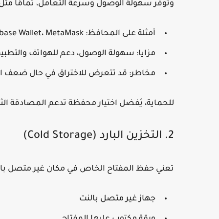
وتوفر سهولة الوصول وسرعة التعامل، تمامًا مثل
أمثلة على المحافظ:
MetaMask
،
base Wallet
مزايا: سهولة الوصول، دعم للهواتف والتطبي
مخاطر: قد تتعرض للاختراق في حال ضعف ال
للحماية، يُفضل اختيار محفظة تدعم
المصادقة الثنائي
2. التخزين البارد (Cold Storage)
تعني حفظ المفتاح الخاص في مكان غير متصل بالإ
جهاز غير متصل بالنت
ورقة مكتوب عليها المفتاح