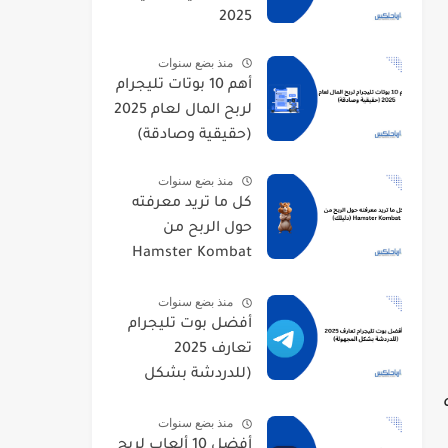
2025
منذ بضع سنوات
أهم 10 بوتات تليجرام
لربح المال لعام 2025
(حقيقية وصادقة)
منذ بضع سنوات
كل ما تريد معرفته
حول الربح من
Hamster Kombat
(دليلك)
منذ بضع سنوات
أفضل بوت تليجرام
تعارف 2025
(للدردشة بشكل
المجهولة)
منذ بضع سنوات
أفضل 10 ألعاب لربح