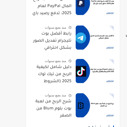
المال PayPal لعام
2025: تدفع رصيد باي
بال
منذ بضع سنوات
رابط أفضل بوت
تليجرام تعديل الصور
بشكل احترافي
منذ بضع سنوات
دليل شامل لكيفية
الربح من تيك توك
2025 (الشروط
والطرق والارباح)
منذ بضع سنوات
شرح الربح من لعبة
بوت بلوم Blum من
الصفر