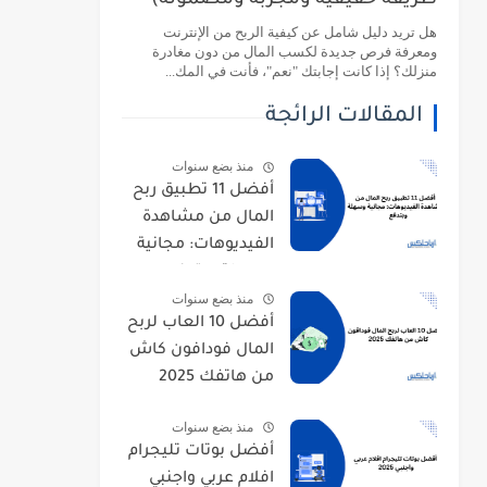
طريقة حقيقية ومجربة ومضمونة)
هل تريد دليل شامل عن كيفية الربح من الإنترنت
ومعرفة فرص جديدة لكسب المال من دون مغادرة
منزلك؟ إذا كانت إجابتك "نعم"، فأنت في المك...
المقالات الرائجة
منذ بضع سنوات
أفضل 11 تطبيق ربح
المال من مشاهدة
الفيديوهات: مجانية
وسهلة وبتدفع
منذ بضع سنوات
أفضل 10 العاب لربح
المال فودافون كاش
من هاتفك 2025
منذ بضع سنوات
أفضل بوتات تليجرام
افلام عربي واجنبي