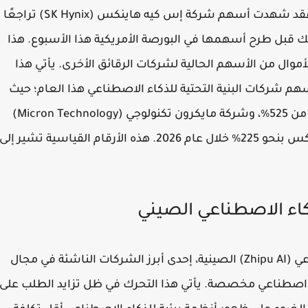
ولم تكن سامسونج وحدها من واجهت ضغوطًا. فقد شهدت أسهم شركة إس كيه هاينكس (SK Hynix) تراجعًا
، وذلك قبل طرح أسهمها في البورصة الأمريكية هذا الأسبوع. هذا
أموال من الأسهم الحالية لشركات الرقائق الأخرى. يأتي هذا
 شركات البنية التحتية للذكاء الاصطناعي هذا العام؛ حيث
ارتفعت أسهم شركة سانديسك (Sandisk) بأكثر من 525%، وشركة مايكرون تكنولوجي (Micron Technology)
بأكثر من 120%، بينما صعدت أسهم إس كيه هاينكس بنحو 225% خلال عام 2026. هذه الأرقام القياسية تشير إلى
كاء الاصطناعي الصيني
في سياق متصل، تتجه شركة زيبو للذكاء الاصطناعي (Zhipu AI) الصينية، إحدى أبرز الشركات الناشئة في مجال
ء اصطناعي مخصصة. يأتي هذا التحرك في ظل تزايد الطلب على