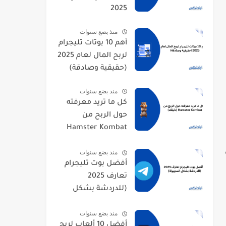
2025
منذ بضع سنوات
أهم 10 بوتات تليجرام
لربح المال لعام 2025
(حقيقية وصادقة)
منذ بضع سنوات
كل ما تريد معرفته
حول الربح من
Hamster Kombat
(دليلك)
منذ بضع سنوات
أفضل بوت تليجرام
تعارف 2025
(للدردشة بشكل
المجهولة)
منذ بضع سنوات
أفضل 10 ألعاب لربح