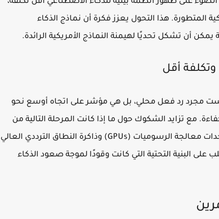
 المصدر (GLM models)، ويسلط الضوء على ظهور أنظمة بيئية للذكاء الاصطناعي أقل تكلفة،
كية المتطورة. هذا التحول يعزز فكرة أن نماذج الذكاء
ة يمكن أن تشكل تحديًا لهيمنة النماذج الأمريكية الرائدة.
وتكلفة أقل
لاستراتيجية الجديدة لشركات مثل زيبو AI ليست مجرد رد فعل محلي، بل هي مؤشر على اتجاه أوسع نحو
فاءة. مع تزايد الشكوك حول ما إذا كانت المرحلة التالية من
الذكاء الاصطناعي ستتطلب المزيد والمزيد من وحدات معالجة الرسوميات (GPUs) وذاكرة النطاق الترددي العالي
طلب على البنية التحتية التي كانت وقودًا لموجة صعود الذكاء
رين