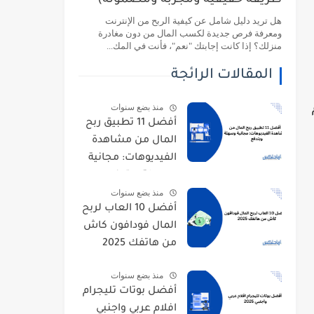
طريقة حقيقية ومجربة ومضمونة)
هل تريد دليل شامل عن كيفية الربح من الإنترنت
ومعرفة فرص جديدة لكسب المال من دون مغادرة
منزلك؟ إذا كانت إجابتك "نعم"، فأنت في المك...
المقالات الرائجة
منذ بضع سنوات
أفضل 11 تطبيق ربح
المال من مشاهدة
الفيديوهات: مجانية
وسهلة وبتدفع
منذ بضع سنوات
أفضل 10 العاب لربح
المال فودافون كاش
من هاتفك 2025
منذ بضع سنوات
أفضل بوتات تليجرام
افلام عربي واجنبي