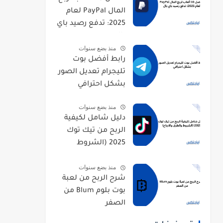
المال PayPal لعام
2025: تدفع رصيد باي
بال
منذ بضع سنوات
رابط أفضل بوت
تليجرام تعديل الصور
بشكل احترافي
منذ بضع سنوات
دليل شامل لكيفية
الربح من تيك توك
2025 (الشروط
والطرق والارباح)
منذ بضع سنوات
شرح الربح من لعبة
بوت بلوم Blum من
الصفر